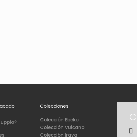
tacado
Colecciones
C
Colección Ebeko
upplo?​
Colección Vulcano
es
Colección Iraya