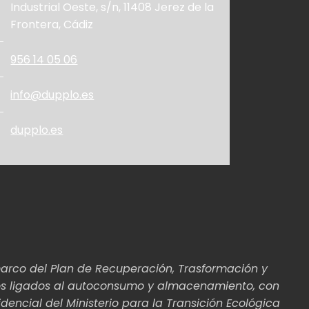
Industrial Oeste, s/n, 11408 Jerez de la
Frontera, Cádiz
956 14 05 06
info@dupplo.es
dupplo.es
marco del Plan de Recuperación, Trasformación y
vos ligados al autoconsumo y almacenamiento, con
encial del Ministerio para la Transición Ecológica