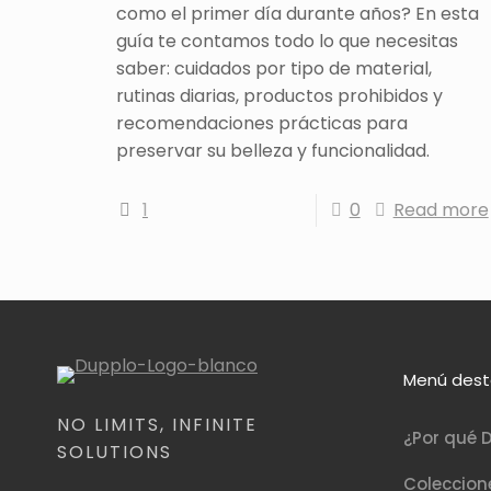
como el primer día durante años? En esta
guía te contamos todo lo que necesitas
saber: cuidados por tipo de material,
rutinas diarias, productos prohibidos y
recomendaciones prácticas para
preservar su belleza y funcionalidad.
1
0
Read more
Menú des
NO LIMITS, INFINITE
¿Por qué D
SOLUTIONS
Coleccion